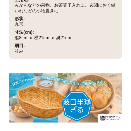
みかんなどの果物、お茶菓子入れに、玄関におく鍵
いれなどの小物置きに
形状:
丸形
寸法(cm):
縦8cm ⅹ 横21cm ⅹ 奥21cm
網目:
並み