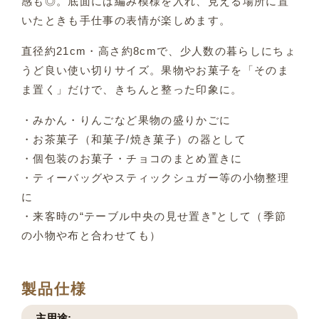
感も◎。底面には編み模様を入れ、見える場所に置
いたときも手仕事の表情が楽しめます。
直径約21cm・高さ約8cmで、少人数の暮らしにちょ
うど良い使い切りサイズ。果物やお菓子を「そのま
ま置く」だけで、きちんと整った印象に。
・みかん・りんごなど果物の盛りかごに
・お茶菓子（和菓子/焼き菓子）の器として
・個包装のお菓子・チョコのまとめ置きに
・ティーバッグやスティックシュガー等の小物整理
に
・来客時の“テーブル中央の見せ置き”として（季節
の小物や布と合わせても）
製品仕様
主用途: