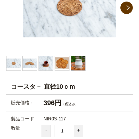
コースタ－ 直径10ｃｍ
396円
販売価格：
（税込み）
製品コード
NIR0S-117
数量
-
+